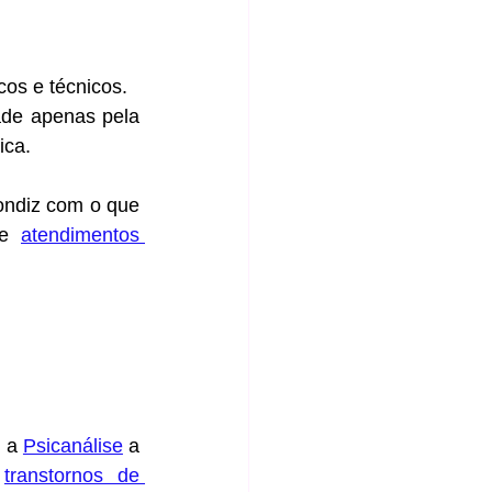
icos e técnicos.
ade apenas pela 
ica.
ondiz com o que 
re 
atendimentos 
, a 
Psicanálise
 a 
 
transtornos de 