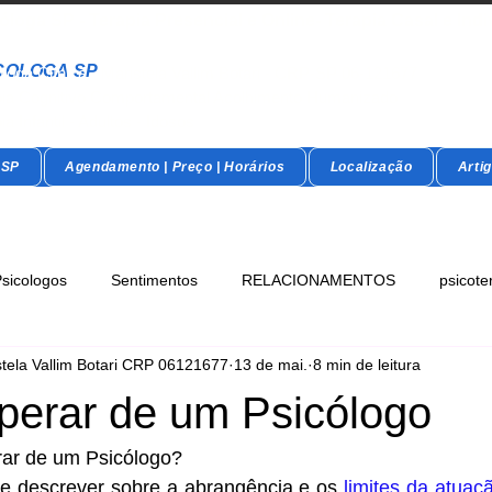
óloga SP - Terapia Presencial e Online- Terapia Casal e Indi
COLOGA SP
loga Clínica - Maristela Vallim Botari - CRP-SP 06-121677
pia Cognitivo Comportamental Acolhimento Humanizado
ia Infantil - Adultos - Idosos
 SP
Agendamento | Preço | Horários
Localização
Arti
sicologos
Sentimentos
RELACIONAMENTOS
psicote
stela Vallim Botari CRP 06121677
13 de mai.
8 min de leitura
perar de um Psicólogo
ar de um Psicólogo? 
de descrever sobre a abrangência e os 
limites da atuaç