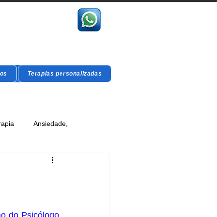
vidual
gos
Terapias personalizadas
rapia
Ansiedade,
ão do Psicólogo
, 