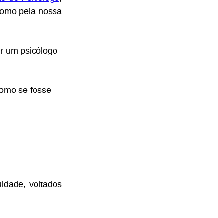
como pela nossa 
or um psicólogo 
omo se fosse 
dade, voltados 