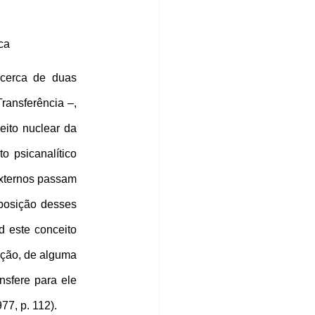
ca 
cerca de duas 
ansferência –, 
eito nuclear da 
 psicanalítico 
xternos passam 
posição desses 
 este conceito 
ação, de alguma 
sfere para ele 
7, p. 112). 