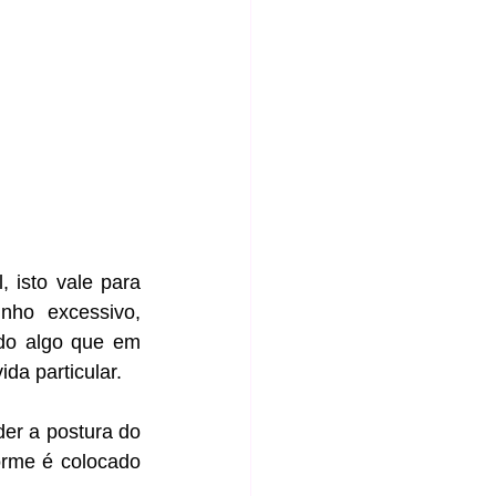
isto vale para 
ho excessivo, 
do algo que em 
da particular.
er a postura do 
orme é colocado 