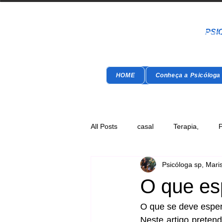
Psic
PSI
Psicó
T
era
Terap
HOME
Conheça a Psicóloga
All Posts
casal
Terapia,
P
Psicóloga sp, Mari
Psicoeducação
O que es
O que se deve esper
Neste artigo preten