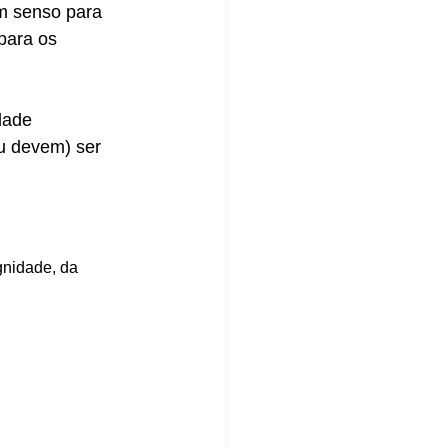
om senso para 
para os 
dade 
u devem) ser 
gnidade, da 