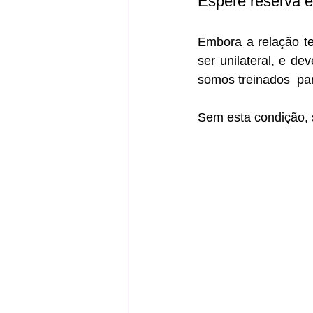
Espere reserva 
Embora a relação t
ser unilateral, e de
somos treinados  par
Sem esta condição, s