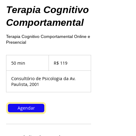
Terapia Cognitivo
Comportamental
Terapia Cognitivo Comportamental Online e
Presencial
119
Reais
50 min
5
R$ 119
brasileiros
0
m
Consultório de Psicologia da Av.
i
Paulista, 2001
n
Agendar