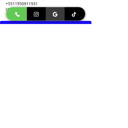
+5511950911931
contato@psicologa-sp.com.br