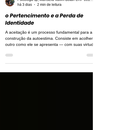
Psicóloga sp, Maristela Vallim Botari CRP 06121677
há 3 dias
2 min de leitura
o Pertencimento e a Perda de
Identidade
A aceitação é um processo fundamental para a
construção da autoestima. Consiste em acolher o
outro como ele se apresenta — com suas virtudes
e excentricidades — sem tentativas de moldá-lo
para satisfazer expectativas alheias. A
necessidade de aceitação e seus limites A
necessidade de aceitação faz parte da
experiência humana. Viver em sociedade envolve
relações, reconhecimento e pertencimento a
diferentes grupos, como família, amizades,
trabalho e comunidade. Dentro da Psicol