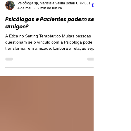
Psicóloga sp, Maristela Vallim Botari CRP 06121677
4 de mai.
2 min de leitura
Psicólogos e Pacientes podem ser
amigos?
A Ética no Setting Terapêutico Muitas pessoas
questionam se o vínculo com a Psicóloga pode se
transformar em amizade. Embora a relação seja
próxima e baseada em confiança, o Código de
Ética Profissional estabelece limites claros para
proteger a imparcialidade do tratamento.