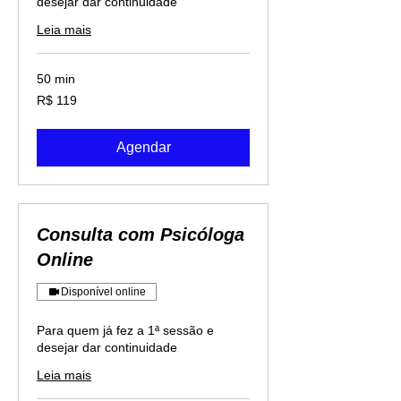
desejar dar continuidade
Leia mais
50 min
119
R$ 119
Reais
brasileiros
Agendar
Consulta com Psicóloga
Online
Disponível online
Para quem já fez a 1ª sessão e
desejar dar continuidade
Leia mais