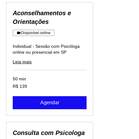
Aconselhamentos e
Orientações
Disponível online
Individual - Sessão com Psicóloga
online ou presencial em SP
Leia mais
50 min
139
R$ 139
Reais
brasileiros
Agendar
Consulta com Psicologa