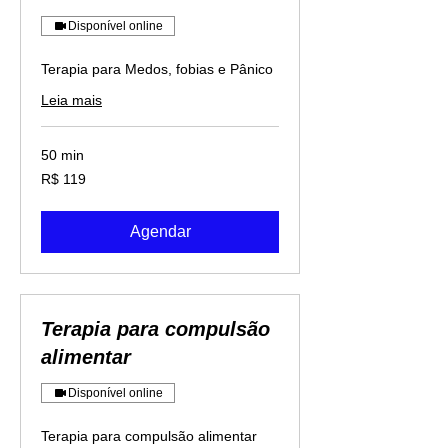
Disponível online
Terapia para Medos, fobias e Pânico
Leia mais
50 min
119
R$ 119
Reais
brasileiros
Agendar
Terapia para compulsão
alimentar
Disponível online
Terapia para compulsão alimentar