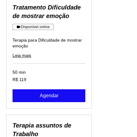
Tratamento Dificuldade
de mostrar emoção
Disponível online
Terapia para Dificuldade de mostrar
emoção
Leia mais
50 min
119
R$ 119
Reais
brasileiros
Agendar
Terapia assuntos de
Trabalho