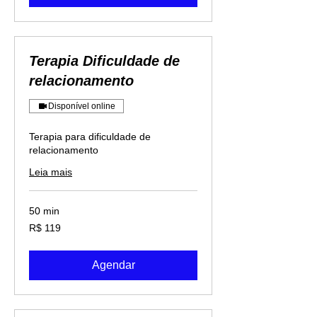
Terapia Dificuldade de
relacionamento
Disponível online
Terapia para dificuldade de
relacionamento
Leia mais
50 min
119
R$ 119
Reais
brasileiros
Agendar