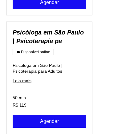
Agendar
Psicóloga em São Paulo
| Psicoterapia pa
Disponível online
Psicóloga em São Paulo |
Psicoterapia para Adultos
Leia mais
50 min
119
R$ 119
Reais
brasileiros
Agendar