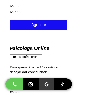
50 min
119
R$ 119
Reais
brasileiros
Agendar
Psicologa Online
Disponível online
Para quem já fez a 1ª sessão e
desejar dar continuidade
Leia mais
50 min
119
R$ 119
Reais
brasileiros