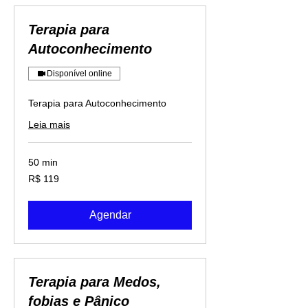
Terapia para
Autoconhecimento
Disponível online
Terapia para Autoconhecimento
Leia mais
50 min
119
R$ 119
Reais
brasileiros
Agendar
Terapia para Medos,
fobias e Pânico