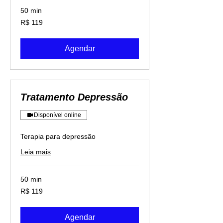
50 min
119
R$ 119
Reais
brasileiros
Agendar
Tratamento Depressão
Disponível online
Terapia para depressão
Leia mais
50 min
119
R$ 119
Reais
brasileiros
Agendar