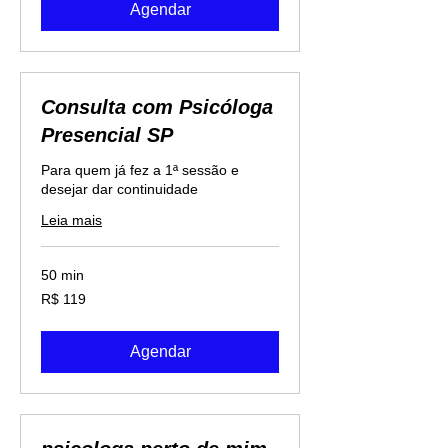
Agendar
Consulta com Psicóloga
Presencial SP
Para quem já fez a 1ª sessão e
desejar dar continuidade
Leia mais
50 min
119
R$ 119
Reais
brasileiros
Agendar