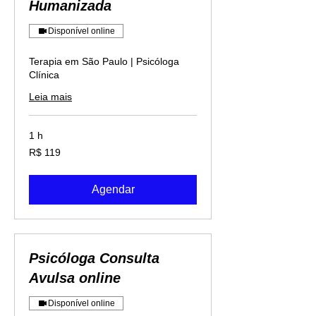
Humanizada
Disponível online
Terapia em São Paulo | Psicóloga
Clínica
Leia mais
1 h
119
R$ 119
Reais
brasileiros
Agendar
Psicóloga Consulta
Avulsa online
Disponível online