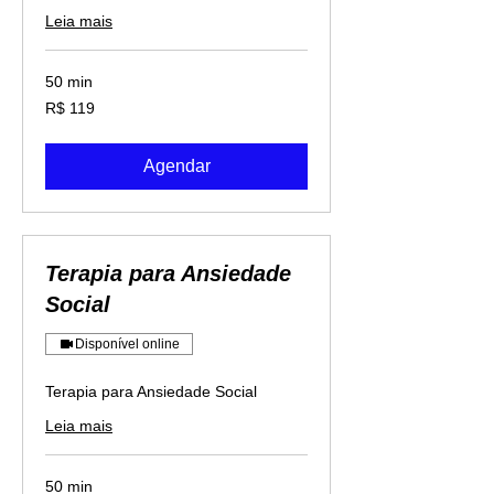
Leia mais
50 min
119
R$ 119
Reais
brasileiros
Agendar
Terapia para Ansiedade
Social
Disponível online
Terapia para Ansiedade Social
Leia mais
50 min