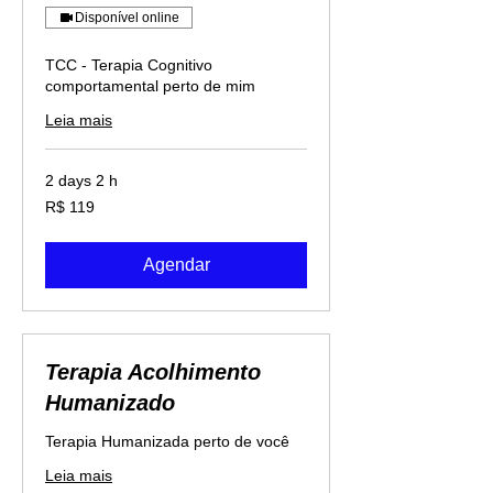
Disponível online
TCC - Terapia Cognitivo
comportamental perto de mim
Leia mais
2 days 2 h
119
R$ 119
Reais
brasileiros
Agendar
Terapia Acolhimento
Humanizado
Terapia Humanizada perto de você
Leia mais