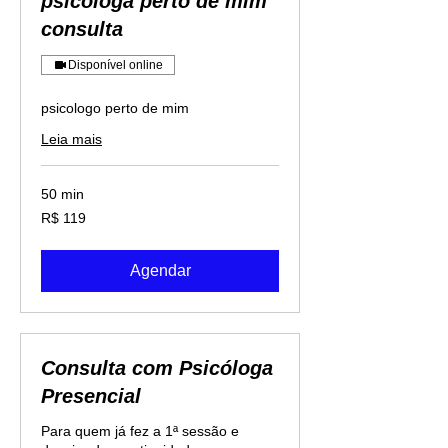
psicologa perto de mim
consulta
Disponível online
psicologo perto de mim
Leia mais
50 min
119
R$ 119
Reais
brasileiros
Agendar
Consulta com Psicóloga
Presencial
Para quem já fez a 1ª sessão e