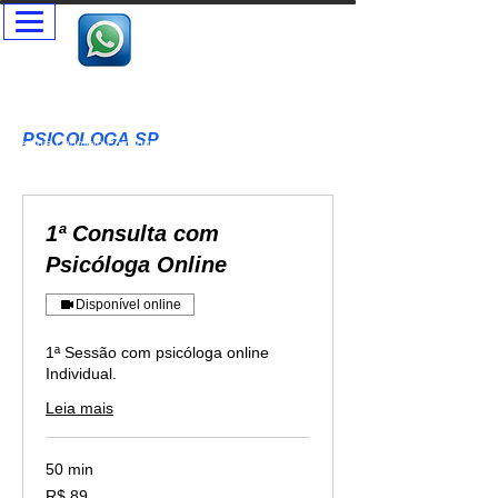
Psicóloga SP - Terapia Presencial e Online- Terapia Casal e
Individual
Psicóloga Clínica - Maristela Vallim Botari - CRP-SP
06-121677
PSICOLOGA SP
T
erapia Cognitivo Comportamental Acolhimento Humanizado
Terapia Infantil - Adultos - Idosos
1ª Consulta com
Psicóloga Online
Disponível online
1ª Sessão com psicóloga online
Individual.
Leia mais
50 min
89
R$ 89