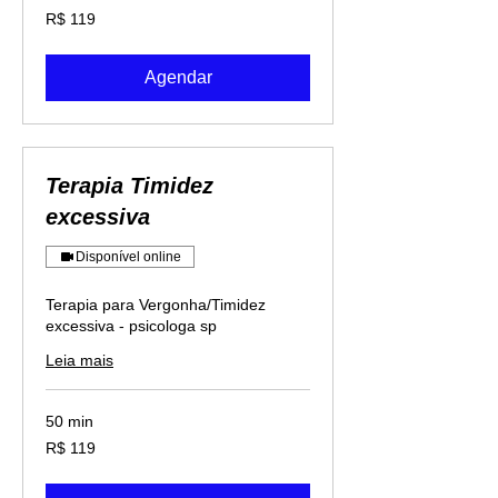
119
R$ 119
Reais
brasileiros
Agendar
Terapia Timidez
excessiva
Disponível online
Terapia para Vergonha/Timidez
excessiva - psicologa sp
Leia mais
50 min
119
R$ 119
Reais
brasileiros