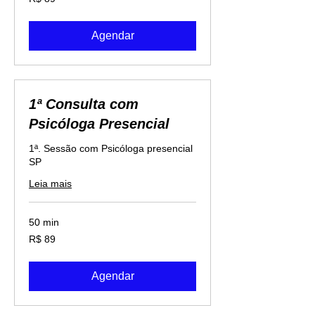
Reais
brasileiros
Agendar
1ª Consulta com
Psicóloga Presencial
1ª. Sessão com Psicóloga presencial
SP
Leia mais
50 min
89
R$ 89
Reais
brasileiros
Agendar