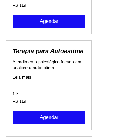
119
R$ 119
Reais
brasileiros
Agendar
Terapia para Autoestima
Atendimento psicológico focado em
analisar a autoestima
Leia mais
1 h
119
R$ 119
Reais
brasileiros
Agendar