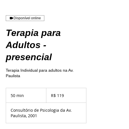
Disponível online
Terapia para
Adultos -
presencial
Terapia Individual para adultos na Av.
Paulista
119
Reais
50 min
5
R$ 119
brasileiros
0
m
Consultório de Psicologia da Av.
i
Paulista, 2001
n