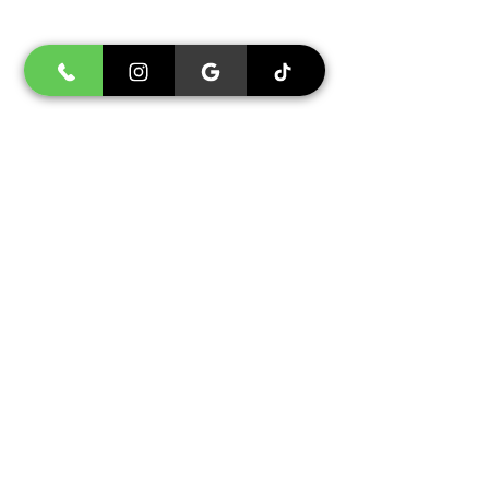
Transparência
Cancelamento e Remarcação
Emergências - Onde ir
Limites de Atuação
Menores de 18 anos