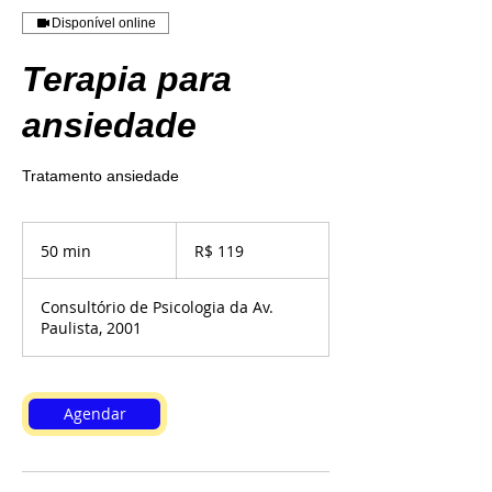
Disponível online
Terapia para
ansiedade
Tratamento ansiedade
119
Reais
50 min
5
R$ 119
brasileiros
0
m
Consultório de Psicologia da Av.
i
Paulista, 2001
n
Agendar