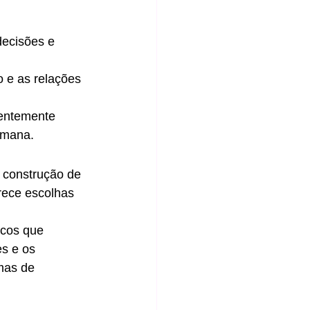
 decisões e 
o e as relações 
entemente 
umana.
 construção de 
rece escolhas 
icos que 
s e os 
mas de 