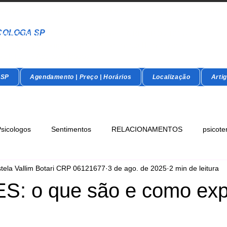
óloga SP - Terapia Presencial e Online- Terapia Casal e Indi
COLOGA SP
loga Clínica - Maristela Vallim Botari - CRP-SP 06-121677
pia Cognitivo Comportamental Acolhimento Humanizado
ia Infantil - Adultos - Idosos
 SP
Agendamento | Preço | Horários
Localização
Arti
sicologos
Sentimentos
RELACIONAMENTOS
psicote
stela Vallim Botari CRP 06121677
3 de ago. de 2025
2 min de leitura
: o que são e como exp