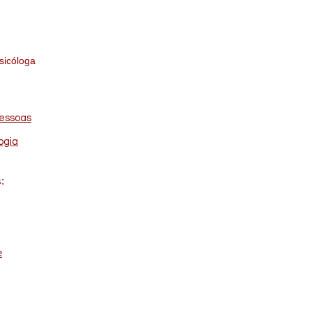
r sem Limites –
óloga SP
sicóloga
pessoas
ogia
:
e