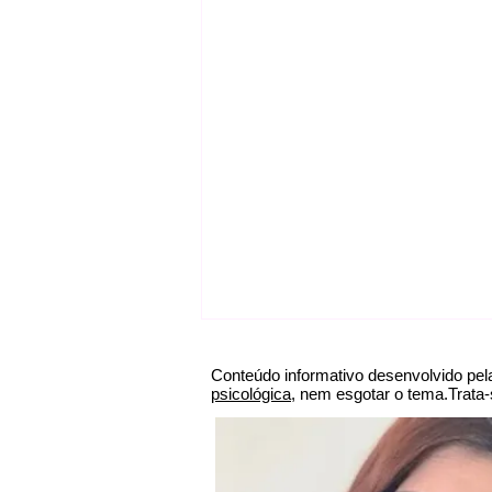
Conteúdo informativo desenvolvido pel
psicológica
, nem esgotar o tema.Trata-
Psicóloga SP, psicóloga perto de mim, Psicól
Cognitivo comportamental, Psicóloga presen