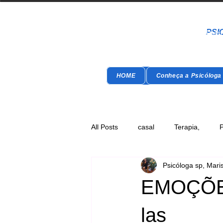
Psic
PSI
Psicó
T
era
Terap
HOME
Conheça a Psicóloga
All Posts
casal
Terapia,
P
Psicóloga sp, Mari
Psicoeducação
EMOÇÕES
las