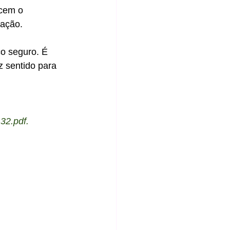
cem o 
ação. 
o seguro. É 
 sentido para 
132.pdf
. 