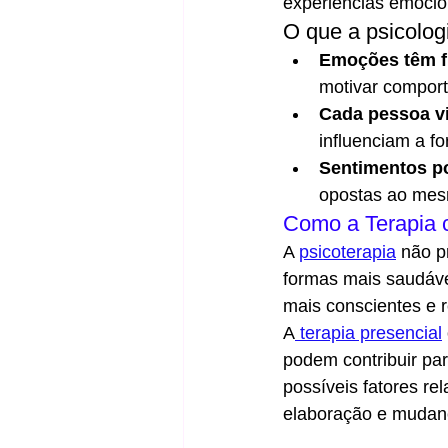
experiências emocio
O que a psicolog
Emoções têm f
motivar compor
Cada pessoa vi
influenciam a 
Sentimentos po
opostas ao mes
Como a Terapia 
A 
psicoterapia
 não p
formas mais saudávei
mais conscientes e r
A
 terapia presencial
podem contribuir pa
possíveis fatores re
elaboração e mudan