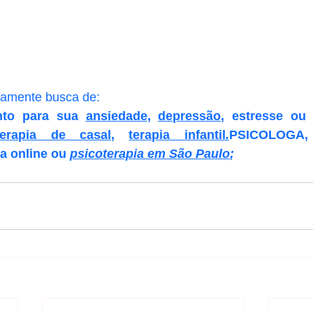
tamente busca de:
nto para sua 
ansiedade
, 
depressão
, estresse ou
terapia de casal
, 
terapia infantil
.
ia online ou 
psicoterapia em São Paulo
; 