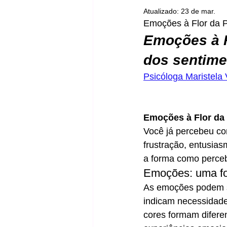
Atualizado:
23 de mar.
Emoções à Flor da P
Emoções à F
dos sentime
Psicóloga Maristela
Emoções à Flor da
Você já percebeu co
frustração, entusia
a forma como perce
Emoções: uma fo
As emoções podem se
indicam necessidades
cores formam difere