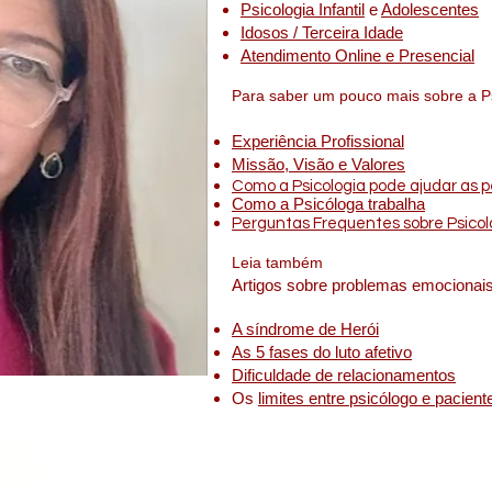
Psicologia Infantil
e
Adolescentes
ista,
erapia
Idosos / Terceira Idade
o Pertencimento e a Perda de
♥Amo
a
Atendimento Online e Presencial
Identidade
Psic
l,
Para saber um pouco mais sobre a P
sos,
cóloga
Experiência Profissional
a em são
urar
Missão, Visão e Valores
terapia,
Como a Psicologia pode ajudar as 
Como a Psicóloga trabalha
Psicólogo
Perguntas Frequentes sobre Psicol
o de
ulista,
Leia também
icólogos
Artigos sobre problemas emocionais
óloga
a com
A síndrome de Herói
cóloga
As 5 fases do luto afetivo
Dificuldade de relacionamentos
Os
limites entre psicólogo e pacient
rapia
Terapia,