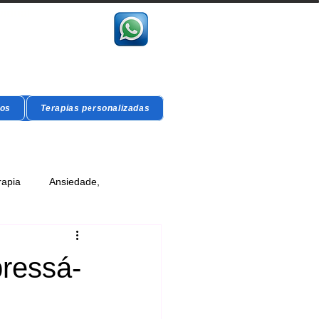
vidual
gos
Terapias personalizadas
rapia
Ansiedade,
ressá-