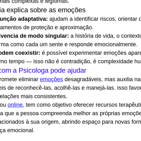
nais complexas e legítimas.
ia explica sobre as emoções
unção adaptativa:
 ajudam a identificar riscos, orientar
tamentos de proteção e aproximação.
vencia de modo singular:
 a história de vida, o context
forma como cada um sente e responde emocionalmente.
dem coexistir:
 é possível experimentar emoções apar
mo tempo — isso não é contradição, é complexidade h
com a Psicologa pode ajudar
romete eliminar 
emoções
 desagradáveis, mas auxilia na
s de reconhecê-las, acolhê-las e manejá-las. Isso favo
elações mais consistentes.
 ou 
online
, tem como objetivo oferecer recursos terapêut
ra que a pessoa compreenda melhor as próprias emoçõe
lacionados à sua origem, abrindo espaço para novas for
ça emocional. 