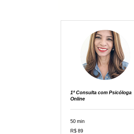
Preço Terapia, Preço de Psicoterapia, Tera
Casal em SP, onde encontrar psicóloga pert
1ª Consulta com Psicóloga
Online
50 min
89
R$ 89
Reais