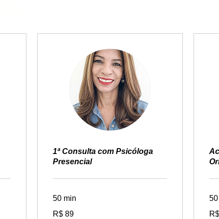
pia de
o de mim'
1ª Consulta com Psicóloga
Ac
Presencial
Or
50 min
50
89
139
R$ 89
R$
Reais
Rea