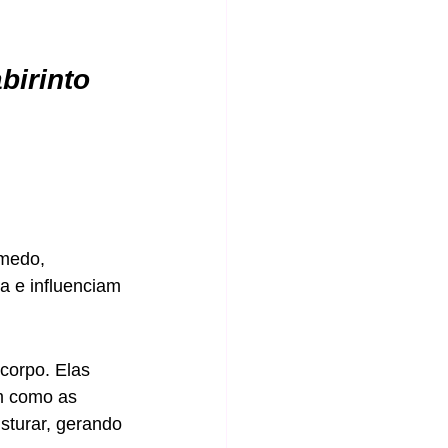
irinto 
medo, 
a e influenciam 
corpo. Elas 
im como as 
turar, gerando 