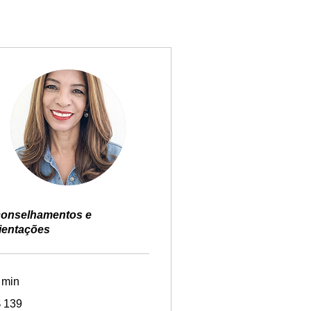
onselhamentos e
ientações
 min
 139
is