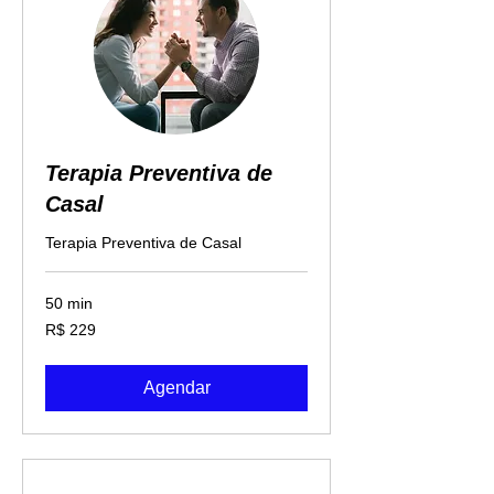
Terapia Preventiva de
Casal
Terapia Preventiva de Casal
50 min
229
R$ 229
Reais
brasileiros
Agendar