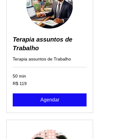
Terapia assuntos de
Trabalho
Terapia assuntos de Trabalho
50 min
119
R$ 119
Reais
brasileiros
Agendar