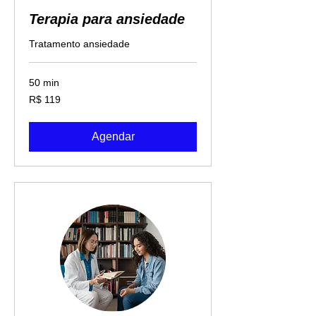
Terapia para ansiedade
Tratamento ansiedade
50 min
119
R$ 119
Reais
brasileiros
Agendar