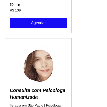
50 min
139
R$ 139
Reais
brasileiros
Agendar
Consulta com Psicologa
Humanizada
Terapia em São Paulo | Psicóloga