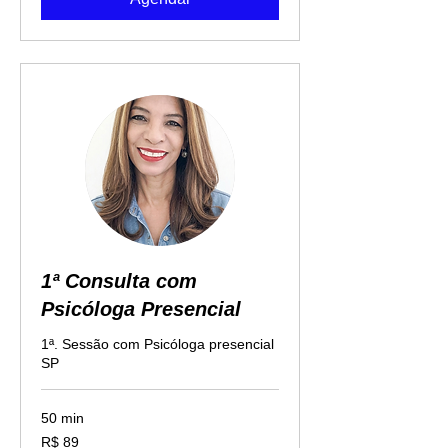
1ª Consulta com
Psicóloga Presencial
1ª. Sessão com Psicóloga presencial
SP
50 min
89
R$ 89
Reais