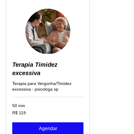
Terapia Timidez
excessiva
Terapia para Vergonha/Timidez
excessiva - psicologa sp
50 min
119
R$ 119
Reais
brasileiros
Agendar