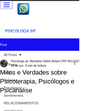
Psicóloga SP - Terapia Presencial e Online- Terapia Casal e
Individual
Psicóloga Clínica - Maristela Vallim Botari - CRP-SP
06-121677
PSICOLOGA SP
T
erapia Cognitivo Comportamental Acolhimento Humanizado
Terapia Infantil - Adultos - Idosos
Post
All Posts
Psicóloga sp, Maristela Vallim Botari CRP 06121677
All Posts
30 de jun.
0 min de leitura
Mitos e Verdades sobre
casal
Psicoterapia, Psicólogos e
Terapia,
Psicologos
Psicanálise
Sentimentos
RELACIONAMENTOS
psicoterapia