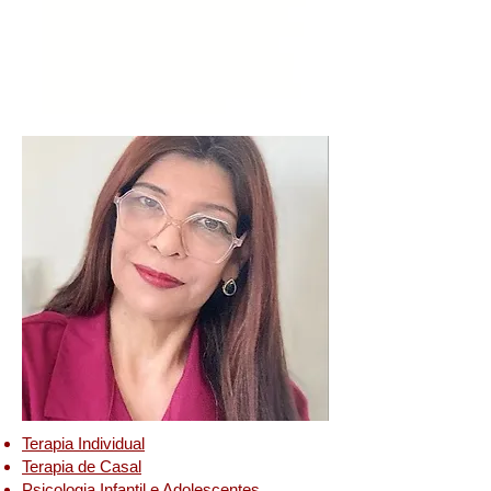
Botari, Para Que Serve um Psicólogo, O que Faz um
Psicólogo Clínico, Experiência Profissional da Psicóloga
em SP Maristela, Consulta com Psicóloga, Terapia
Humanizada, Como Funciona a Terapia, Terapia São
Paulo, Sessões de Terapia, Abordagens Terapia, Preço
Terapia, Preço de Psicoterapia, Terapia de Casal em SP,
onde encontrar psicóloga perto de mim'
Terapia Individual
Terapia de Casal
Psicologia Infantil
e
Adolescentes