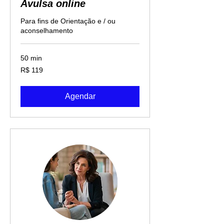
Avulsa online
Para fins de Orientação e / ou
aconselhamento
50 min
119
R$ 119
Reais
brasileiros
Agendar