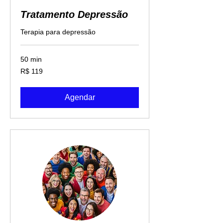
Tratamento Depressão
Terapia para depressão
50 min
119
R$ 119
Reais
brasileiros
Agendar