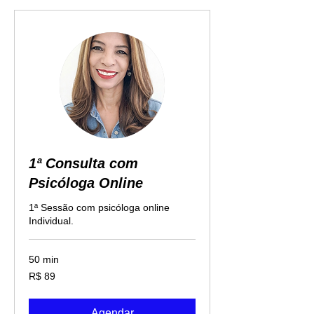
1ª Consulta com
Psicóloga Online
1ª Sessão com psicóloga online
Individual.
50 min
89
R$ 89
Reais
brasileiros
Agendar