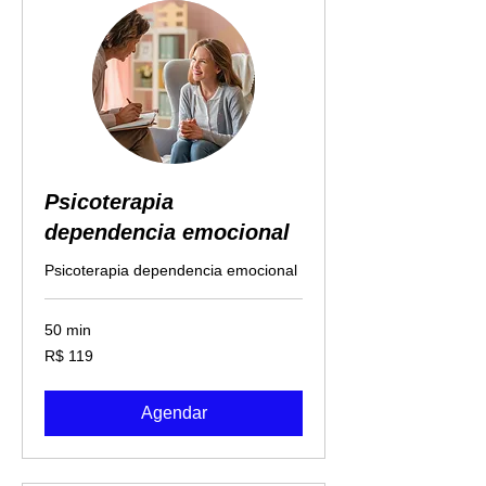
Psicoterapia
dependencia emocional
Psicoterapia dependencia emocional
50 min
119
R$ 119
Reais
brasileiros
Agendar