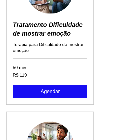
Tratamento Dificuldade
de mostrar emoção
Terapia para Dificuldade de mostrar
emoção
50 min
119
R$ 119
Reais
brasileiros
Agendar