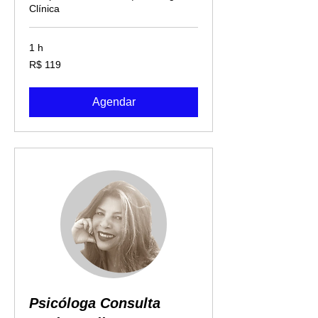
Clínica
1 h
119
R$ 119
Reais
brasileiros
Agendar
Psicóloga Consulta