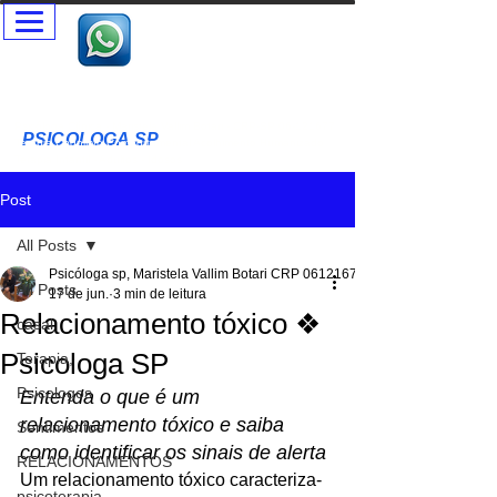
Psicóloga SP - Terapia Presencial e Online- Terapia Casal e
Individual
Psicóloga Clínica - Maristela Vallim Botari - CRP-SP
06-121677
PSICOLOGA SP
T
erapia Cognitivo Comportamental Acolhimento Humanizado
Terapia Infantil - Adultos - Idosos
Post
All Posts
Psicóloga sp, Maristela Vallim Botari CRP 06121677
All Posts
17 de jun.
3 min de leitura
Relacionamento tóxico ❖
casal
Psicologa SP
Terapia,
Psicologos
Entenda o que é um 
relacionamento tóxico e saiba 
Sentimentos
como identificar os sinais de alerta
RELACIONAMENTOS
Um relacionamento tóxico caracteriza-
psicoterapia