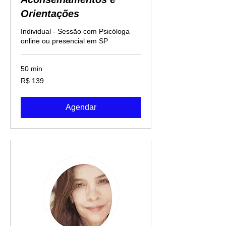
Orientações
Individual - Sessão com Psicóloga
online ou presencial em SP
50 min
139
R$ 139
Reais
brasileiros
Agendar