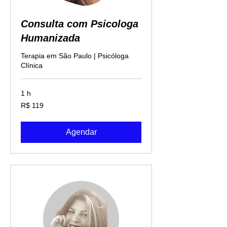
Consulta com Psicologa
Humanizada
Terapia em São Paulo | Psicóloga
Clínica
1 h
119
R$ 119
Reais
brasileiros
Agendar