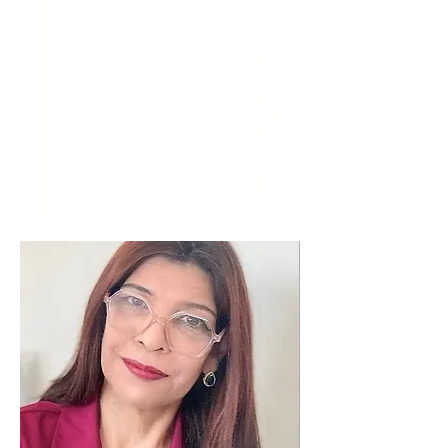
psicóloga em são paulo, dificuldades de relacionamento,
procurar terapia, dependência emocional, sessões de
terapia, terapia sao Paulo, Psicólogos em são Paulo,
Psicólogo terapia, psicologia, narcisismo, terapia perto
de mim, terapeuta perto de mim, terapia na Paulista,
Psicólogos Perto de Mim, Como Encontrar Psicólogos
Perto de Mim, Psicólogo Perto de Mim, Psicóloga Online
e Presencial em SP, Consulta Avulsa com Psicóloga,
Indicação de Psicóloga em SP, Psicóloga SP Maristela V.
Botari, Para Que Serve um Psicólogo, O que Faz um
Psicólogo Clínico, Experiência Profissional da Psicóloga
em SP Maristela, Consulta com Psicóloga, Terapia
Humanizada, Como Funciona a Terapia, Terapia São
Paulo, Sessões de Terapia, Abordagens Terapia, Preço
Terapia, Preço de Psicoterapia, Terapia de Casal em SP,
onde encontrar psicóloga perto de mim'