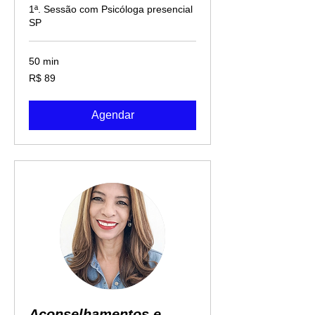
1ª. Sessão com Psicóloga presencial
SP
50 min
89
R$ 89
Reais
brasileiros
Agendar
Aconselhamentos e