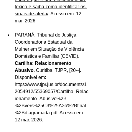
toxico-e-saiba-como-identificar-os-
sinais-de-alerta/
. Acesso em: 12 
mar. 2026.
PARANÁ. Tribunal de Justiça. 
Coordenadoria Estadual da 
Mulher em Situação de Violência 
Doméstica e Familiar (CEVID). 
Cartilha: Relacionamento 
Abusivo
. Curitiba: TJPR, [20--]. 
Disponível em: 
https://www.tjpr.jus.br/documents/1
2054912/55369057/Cartilha_Relac
ionamento_Abusivo%2B-
%2Bvers%25C3%25A3o%2Bfinal
%2Bdiagramada.pdf
. Acesso em: 
12 mar. 2026. 