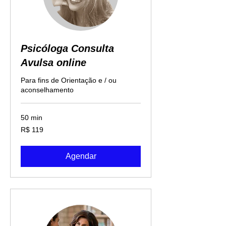
Psicóloga Consulta
Avulsa online
Para fins de Orientação e / ou
aconselhamento
50 min
119
R$ 119
Reais
brasileiros
Agendar