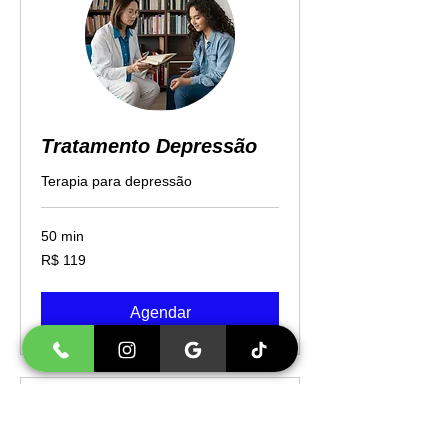
Tratamento Depressão
Terapia para depressão
50 min
119
R$ 119
Reais
brasileiros
Agendar