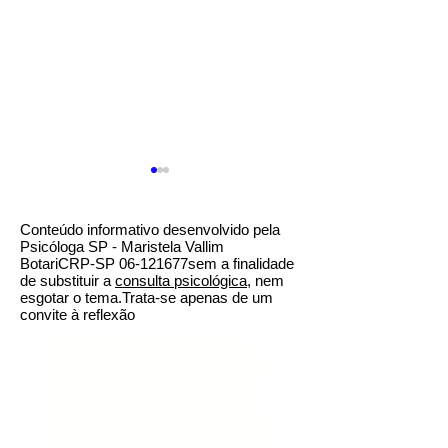
Conteúdo informativo desenvolvido pela
Psicóloga SP - Maristela Vallim
BotariCRP-SP 06-121677sem a finalidade
de substituir a
consulta psicológica
, nem
esgotar o tema.Trata-se apenas de um
convite à reflexão
A ♥ romantização do
Psicoterapia ou 
Psicóloga SP, psicóloga perto de mim, Psicólogos
trabalho
avulsa com a Ps
Cognitivo comportamental, Psicóloga presencial São
Paulo, Psicóloga centro sp, Psicóloga Bela Vista, Terapia
Você escolhe
em São Paulo, sp, terapia online, terapia presencial,
psicóloga presencial sp, psicologa consulta, terapia
individual, terapia de casal, terapia infantil, terapia
adultos, terapia idosos, terapia casal, psicóloga na av.
Paulista, Psicóloga pinheiros, Psicóloga Vila Mariana,