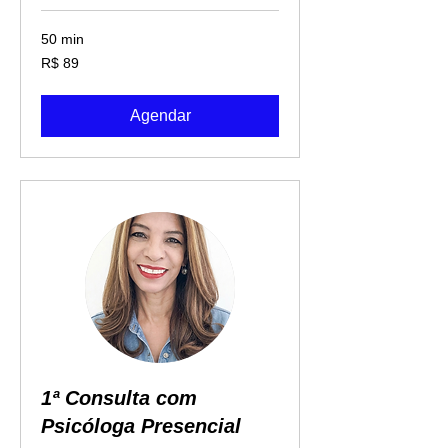
50 min
89
R$ 89
Reais
brasileiros
Agendar
1ª Consulta com
Psicóloga Presencial