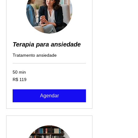
Terapia para ansiedade
Tratamento ansiedade
50 min
119
R$ 119
Reais
brasileiros
Agendar