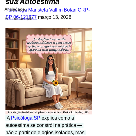
sua Autoestima
Ansiedade,
Psicóloga Maristela Vallim Botari CRP-
SP 06-121677
 março 13, 2026
Psicoeducação
 A 
Psicóloga SP
 explica como a 
autoestima se constrói na prática — 
não a partir de elogios isolados, mas 