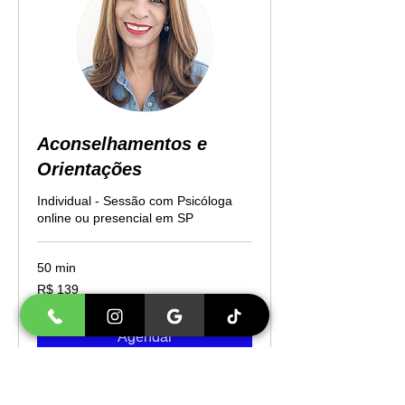
Aconselhamentos e
Orientações
Individual - Sessão com Psicóloga
online ou presencial em SP
50 min
139
R$ 139
Reais
brasileiros
Agendar