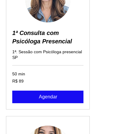
1ª Consulta com
Psicóloga Presencial
1ª. Sessão com Psicóloga presencial
SP
50 min
89
R$ 89
Reais
brasileiros
Agendar