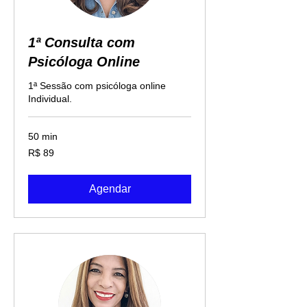
1ª Consulta com
Psicóloga Online
1ª Sessão com psicóloga online
Individual.
50 min
89
R$ 89
Reais
brasileiros
Agendar