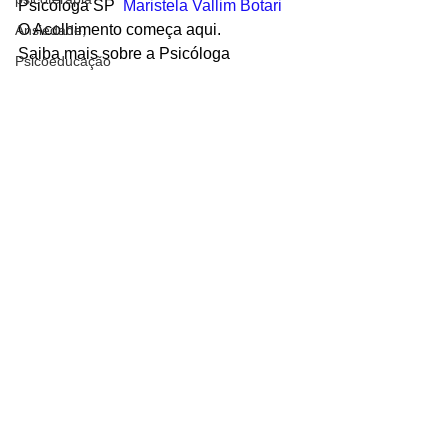
Psicóloga SP
Maristela Vallim Botari
O Acolhimento 
começa aqui.
Ansiedade,
Saiba mais sobre a Psicóloga
Psicoeducação