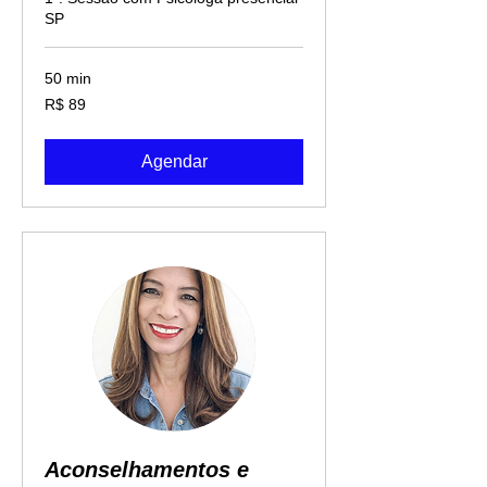
SP
50 min
89
R$ 89
Reais
brasileiros
Agendar
Aconselhamentos e