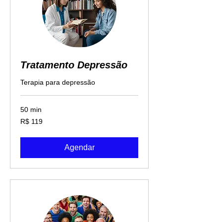
Tratamento Depressão
Terapia para depressão
50 min
119
R$ 119
Reais
brasileiros
Agendar