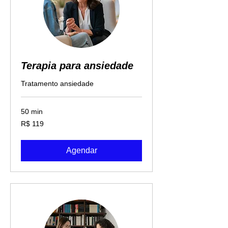
Terapia para ansiedade
Tratamento ansiedade
50 min
119
R$ 119
Reais
brasileiros
Agendar