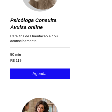
Psicóloga Consulta
Avulsa online
Para fins de Orientação e / ou
aconselhamento
50 min
119
R$ 119
Reais
brasileiros
Agendar