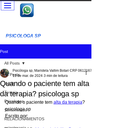
Psicóloga SP - Terapia Presencial e Online- Terapia Casal e
Individual
Psicóloga Clínica - Maristela Vallim Botari - CRP-SP
06-121677
PSICOLOGA SP
T
erapia Cognitivo Comportamental Acolhimento Humanizado
Terapia Infantil - Adultos - Idosos
Post
All Posts
Psicóloga sp, Maristela Vallim Botari CRP 06121677
All Posts
13 de mar. de 2024
3 min de leitura
Quando o paciente tem alta
casal
da terapia? psicologa sp
Terapia,
Psicologos
Quando o paciente tem 
alta da terapia
? 
psicologa sp
Sentimentos
Escrito por:
RELACIONAMENTOS
psicoterapia