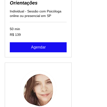
Orientações
Individual - Sessão com Psicóloga
online ou presencial em SP
50 min
139
R$ 139
Reais
brasileiros
Agendar