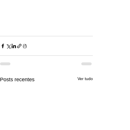
consulta com psicóloga, Psicóloga 
Bela vista, psicólogo zona sul sp, 
psicólogo centro sp, psicólogo online, 
psicoterapia sp, psicólogos em são 
Paulo, Psicologo SP.
Ver tudo
Posts recentes