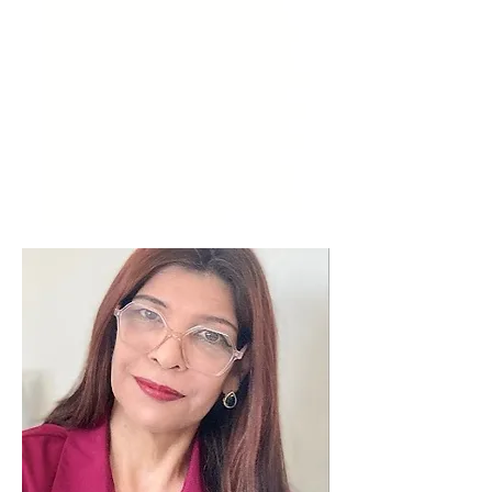
procurar terapia, dependência emocional, sessões de
terapia, terapia sao Paulo, Psicólogos em são Paulo,
Psicólogo terapia, psicologia, narcisismo, terapia perto
de mim, terapeuta perto de mim, terapia na Paulista,
Psicólogos Perto de Mim, Como Encontrar Psicólogos
Perto de Mim, Psicólogo Perto de Mim, Psicóloga Online
e Presencial em SP, Consulta Avulsa com Psicóloga,
Indicação de Psicóloga em SP, Psicóloga SP Maristela V.
Botari, Para Que Serve um Psicólogo, O que Faz um
Psicólogo Clínico, Experiência Profissional da Psicóloga
em SP Maristela, Consulta com Psicóloga, Terapia
Humanizada, Como Funciona a Terapia, Terapia São
Paulo, Sessões de Terapia, Abordagens Terapia, Preço
Terapia, Preço de Psicoterapia, Terapia de Casal em SP,
onde encontrar psicóloga perto de mim'