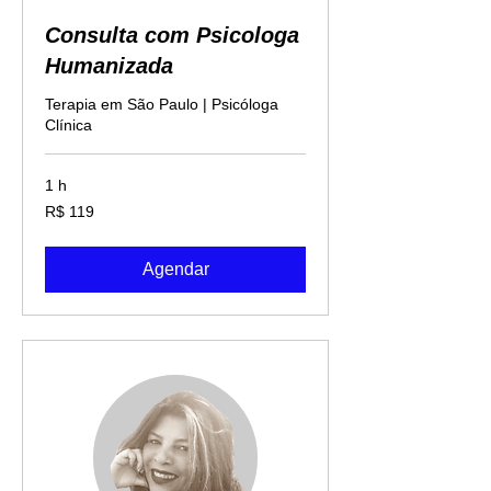
Consulta com Psicologa
Humanizada
Terapia em São Paulo | Psicóloga
Clínica
1 h
119
R$ 119
Reais
brasileiros
Agendar