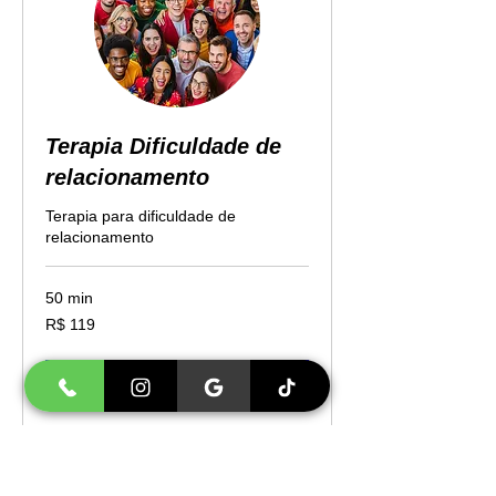
Terapia Dificuldade de
relacionamento
Terapia para dificuldade de
relacionamento
50 min
119
R$ 119
Reais
brasileiros
Agendar