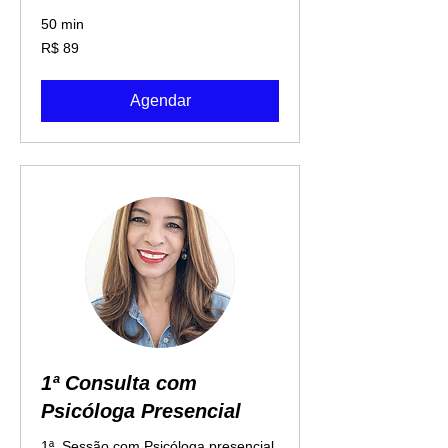
50 min
89
R$ 89
Reais
brasileiros
Agendar
1ª Consulta com
Psicóloga Presencial
1ª. Sessão com Psicóloga presencial