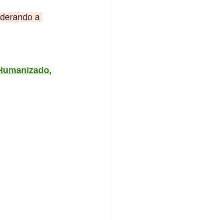
iderando a 
Humanizado
, 