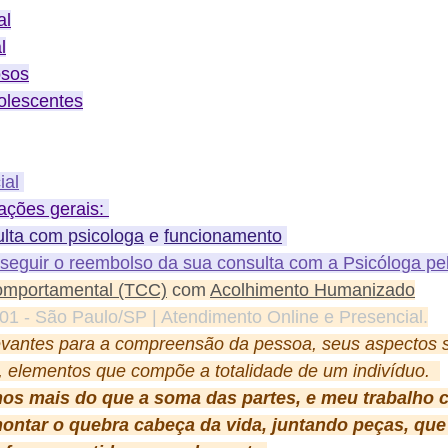
al
l
osos
olescentes
ial
ações gerais: 
lta com psicologa
 e 
funcionamento
eguir o reembolso da sua consulta com a Psicóloga pe
Comportamental (TCC)
 com 
Acolhimento Humanizado
01 - São Paulo/SP | Atendimento Online e Presencial.
vantes para a compreensão da pessoa, seus aspectos so
os, elementos que compõe a totalidade de um indivíduo. 
s mais do que a soma das partes, e meu trabalho c
montar o quebra cabeça da vida, juntando peças, que