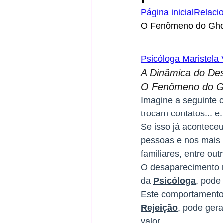
Página inicial
Relaci
O Fenômeno do Ghos
Psicóloga Maristela
A Dinâmica do De
O Fenômeno do Gh
Imagine a seguinte 
trocam contatos... e.
Se isso já acontece
pessoas e nos mais d
familiares, entre out
O desaparecimento r
da 
Psicóloga
, pode
Este comportamento,
Rejeição
, pode gera
valor.