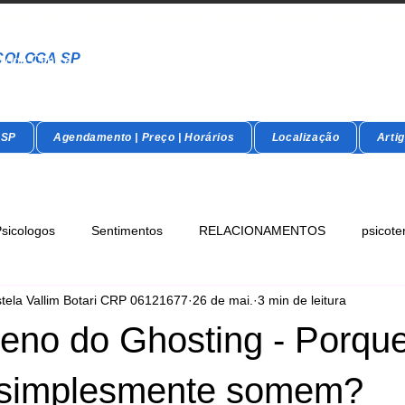
óloga SP - Terapia Presencial e Online- Terapia Casal e Indi
COLOGA SP
loga Clínica - Maristela Vallim Botari - CRP-SP 06-121677
pia Cognitivo Comportamental Acolhimento Humanizado
ia Infantil - Adultos - Idosos
 SP
Agendamento | Preço | Horários
Localização
Arti
sicologos
Sentimentos
RELACIONAMENTOS
psicote
stela Vallim Botari CRP 06121677
26 de mai.
3 min de leitura
no do Ghosting - Porque
 simplesmente somem?