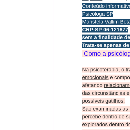
Conteúdo informativ
Psicóloga SP
Maristela Vallim Bota
CRP-SP 06-121677
sem a finalidade de
Trata-se apenas de
 Como a psicólo
Na 
psicoterapia
, o t
emocionais
 e compor
afetando 
relacionam
das circunstâncias 
possíveis gatilhos.
São examinadas as f
percebe dentro de s
explorados dentro d