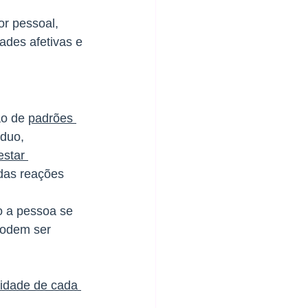
r pessoal, 
ades afetivas e 
ão de 
padrões 
duo, 
star 
das reações 
o a pessoa se 
podem ser 
 
ridade de cada 