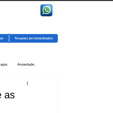
vidual
gos
Terapias personalizadas
rapia
Ansiedade,
 as