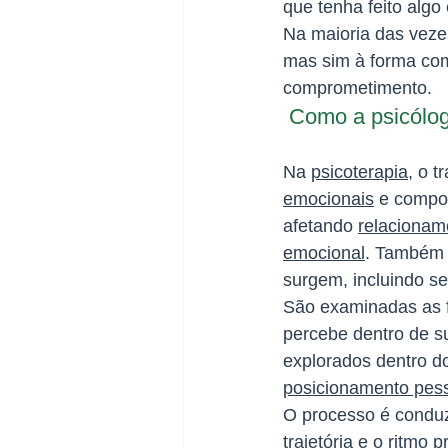
que tenha feito algo 
Na maioria das veze
mas sim à forma como
comprometimento. 
 Como a psicólo
Na 
psicoterapia
, o t
emocionais
 e compor
afetando 
relacionam
emocional
. Também 
surgem, incluindo se
São examinadas as f
percebe dentro de s
explorados dentro d
posicionamento pes
O processo é conduz
trajetória
 e o ritmo p