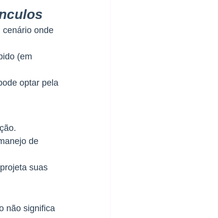
ínculos
 cenário onde 
ebido (em 
pode optar pela 
ção. 
 manejo de 
projeta suas 
 não significa 