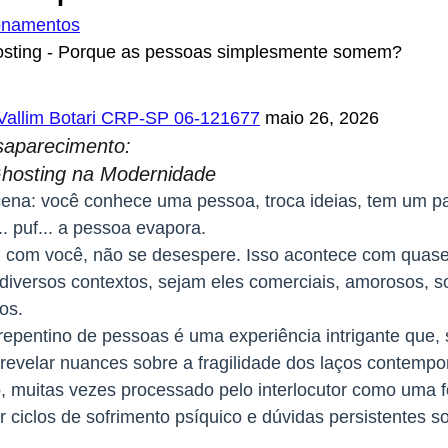
onamentos
ting - Porque as pessoas simplesmente somem?
 Vallim Botari CRP-SP 06-121677
 maio 26, 2026
saparecimento: 
osting na Modernidade
cena: você conhece uma pessoa, troca ideias, tem um pa
.. puf... a pessoa evapora.
u com você, não se desespere. Isso acontece com quase
iversos contextos, sejam eles comerciais, amorosos, so
ros.
epentino de pessoas é uma experiência intrigante que, 
 revelar nuances sobre a fragilidade dos laços contempo
 muitas vezes processado pelo interlocutor como uma f
r ciclos de sofrimento psíquico e dúvidas persistentes so