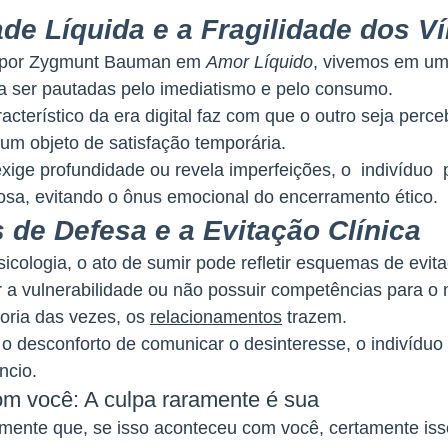
de Líquida e a Fragilidade dos V
 por Zygmunt Bauman em 
Amor Líquido
, vivemos em um
a ser pautadas pelo imediatismo e pelo consumo. 
racterístico da era digital faz com que o outro seja perc
um objeto de satisfação temporária. 
ge profundidade ou revela imperfeições, o  indivíduo  
iosa, evitando o ônus emocional do encerramento ético.
de Defesa e a Evitação Clínica
icologia, o ato de sumir pode refletir esquemas de evita
r a vulnerabilidade ou não possuir competências para o
ioria das vezes, os 
relacionamentos
 trazem.
o desconforto de comunicar o desinteresse, o indivíduo 
ncio. 
m você: A culpa raramente é sua
mente que, se isso aconteceu com você, certamente isso