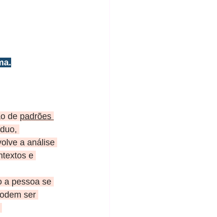
ma.
ão de 
padrões 
duo, 
lve a análise 
textos e 
o a pessoa se 
podem ser 
 