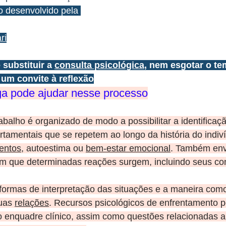
o desenvolvido pela 
ri
 substituir a 
consulta psicológica
, nem esgotar o te
 um convite à reflexão
ga pode ajudar nesse processo
rabalho é organizado de modo a possibilitar a identificaç
tamentais que se repetem ao longo da história do indiví
entos
, autoestima ou 
bem-estar emocional
. Também envo
em que determinadas reações surgem, incluindo seus con
ormas de interpretação das situações e a maneira com
uas 
relações
. Recursos psicológicos de enfrentamento 
o enquadre clínico, assim como questões relacionadas a