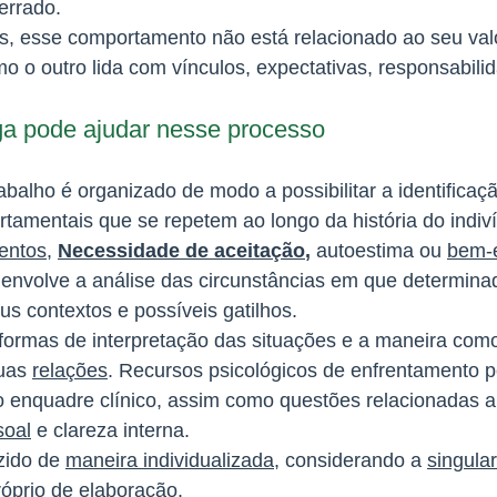
errado. 
s, esse comportamento não está relacionado ao seu valo
 o outro lida com vínculos, expectativas, responsabilid
ga pode ajudar nesse processo
rabalho é organizado de modo a possibilitar a identificaç
tamentais que se repetem ao longo da história do indiví
entos
, 
Necessidade de aceitação
, 
autoestima ou 
bem-e
envolve a análise das circunstâncias em que determina
us contextos e possíveis gatilhos.
ormas de interpretação das situações e a maneira com
uas 
relações
. Recursos psicológicos de enfrentamento 
o enquadre clínico, assim como questões relacionadas a
soal
 e clareza interna.
ido de 
maneira individualizada
, considerando a 
singula
róprio de elaboração.