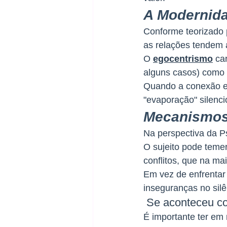
A Modernida
Conforme teorizado
as relações tendem 
O 
egocentrismo
 ca
alguns casos) como 
Quando a conexão exi
"evaporação" silenc
Mecanismos 
Na perspectiva da Ps
O sujeito pode teme
conflitos, que na ma
Em vez de enfrentar 
inseguranças no silê
 Se aconteceu co
É importante ter em 