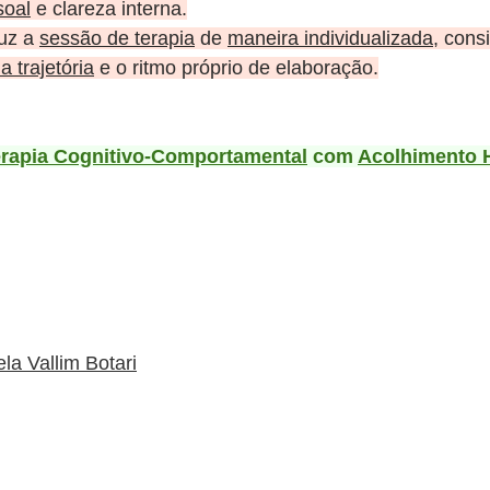
soal
 e clareza interna.
uz a 
sessão de terapia
 de 
maneira individualizada
, cons
 trajetória
 e o ritmo próprio de elaboração.
rapia Cognitivo-Comportamental
 com 
Acolhimento 
ela Vallim Botari