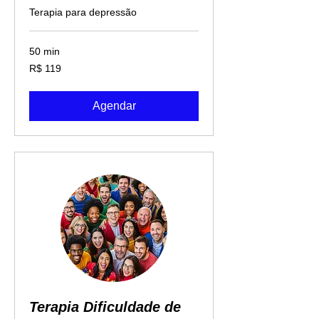
Terapia para depressão
50 min
119
R$ 119
Reais
brasileiros
Agendar
Terapia Dificuldade de