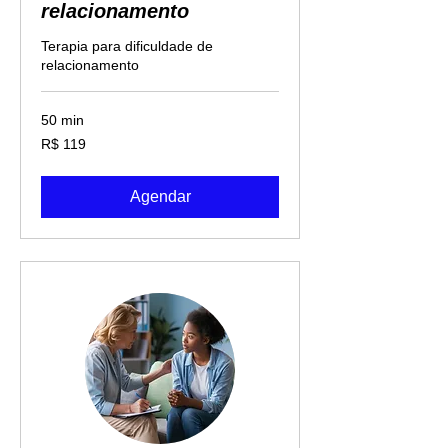
relacionamento
Terapia para dificuldade de
relacionamento
50 min
119
R$ 119
Reais
brasileiros
Agendar