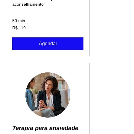
aconselhamento
50 min
119
R$ 119
Reais
brasileiros
Agendar
Terapia para ansiedade