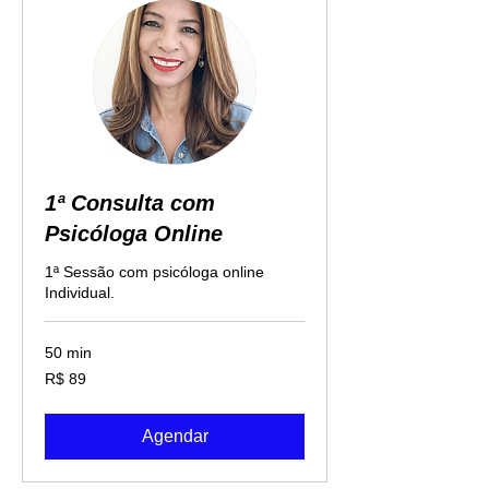
1ª Consulta com
Psicóloga Online
1ª Sessão com psicóloga online
Individual.
50 min
89
R$ 89
Reais
brasileiros
Agendar