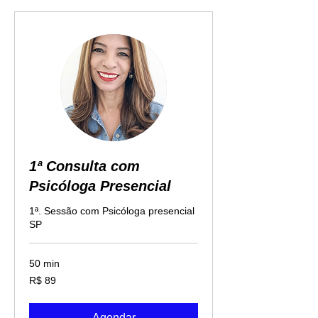
1ª Consulta com
Psicóloga Presencial
1ª. Sessão com Psicóloga presencial
SP
50 min
89
R$ 89
Reais
brasileiros
Agendar