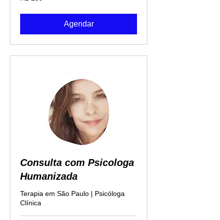
Reais
brasileiros
Agendar
Consulta com Psicologa
Humanizada
Terapia em São Paulo | Psicóloga
Clínica