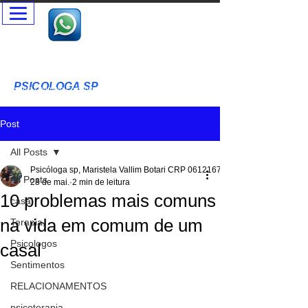
Psicóloga SP - Terapia Presencial e Online- Terapia Casal e
Individual
Psicóloga Clínica - Maristela Vallim Botari - CRP-SP
06-121677
PSICOLOGA SP
T
erapia Cognitivo Comportamental Acolhimento Humanizado
Terapia Infantil - Adultos - Idosos
Post
All Posts
Psicóloga sp, Maristela Vallim Botari CRP 06121677
All Posts
28 de mai.
2 min de leitura
10 problemas mais comuns
casal
na vida em comum de um
Terapia,
Psicologos
casal
Sentimentos
RELACIONAMENTOS
psicoterapia