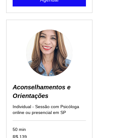
Aconselhamentos e
Orientações
Individual - Sessão com Psicóloga
online ou presencial em SP
50 min
139
R$ 139