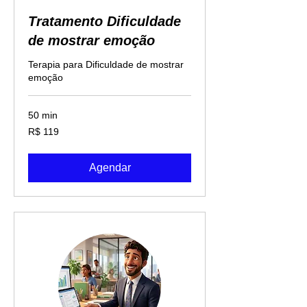
Tratamento Dificuldade
de mostrar emoção
Terapia para Dificuldade de mostrar
emoção
50 min
119
R$ 119
Reais
brasileiros
Agendar