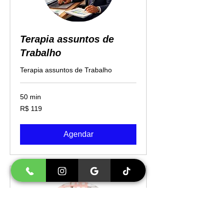
Terapia assuntos de
Trabalho
Terapia assuntos de Trabalho
50 min
119
R$ 119
Reais
brasileiros
Agendar