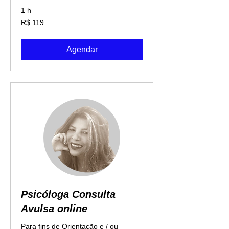
1 h
119
R$ 119
Reais
brasileiros
Agendar
Psicóloga Consulta
Avulsa online
Para fins de Orientação e / ou