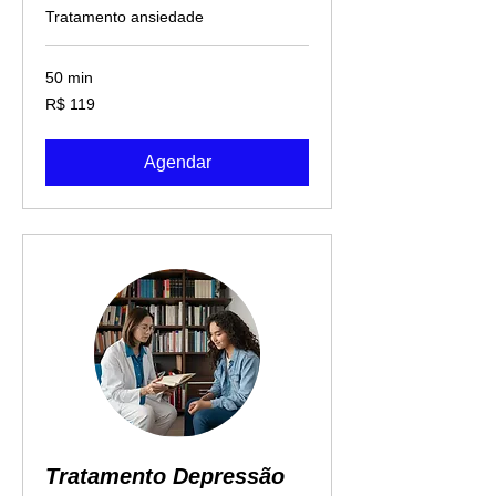
Tratamento ansiedade
50 min
119
R$ 119
Reais
brasileiros
Agendar
Tratamento Depressão