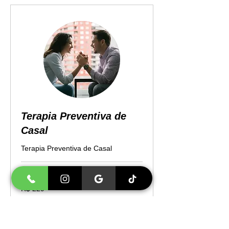
Terapia Preventiva de
Casal
Terapia Preventiva de Casal
50 min
229
R$ 229
Reais
brasileiros
Agendar