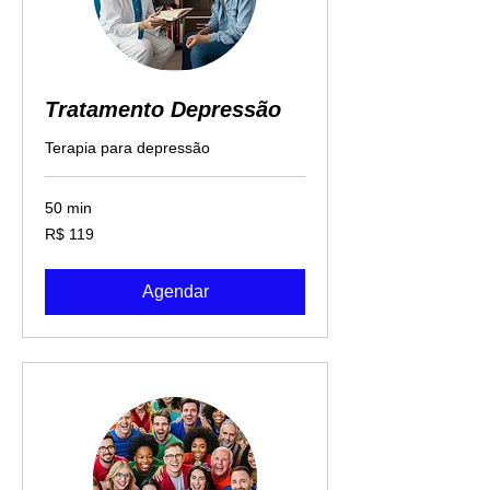
Tratamento Depressão
Terapia para depressão
50 min
119
R$ 119
Reais
brasileiros
Agendar