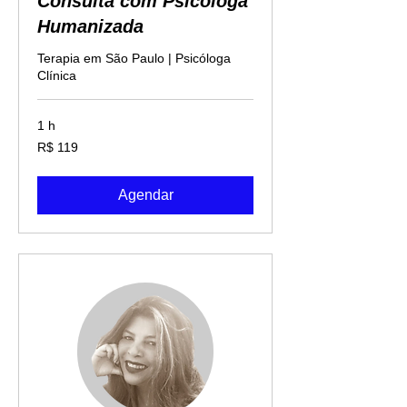
Consulta com Psicologa
Humanizada
Terapia em São Paulo | Psicóloga
Clínica
1 h
119
R$ 119
Reais
brasileiros
Agendar