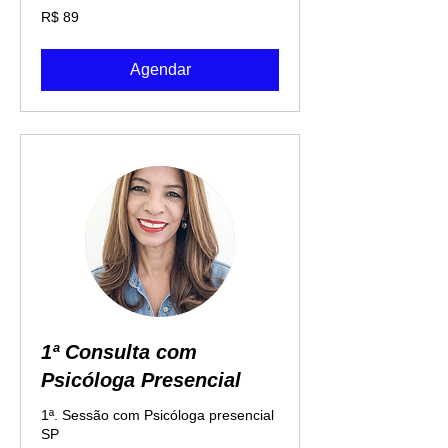
89
R$ 89
Reais
brasileiros
Agendar
1ª Consulta com
Psicóloga Presencial
1ª. Sessão com Psicóloga presencial
SP