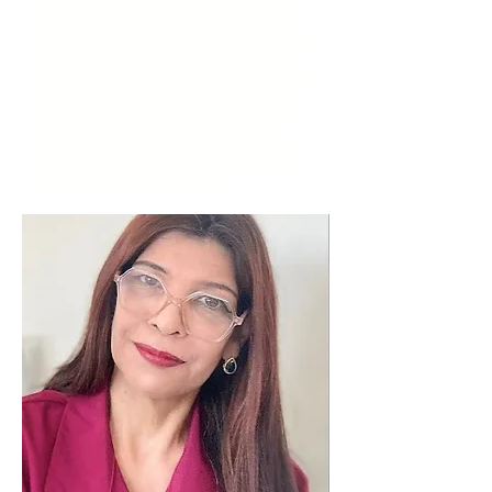
Psicólogo terapia, psicologia, narcisismo, terapia perto
de mim, terapeuta perto de mim, terapia na Paulista,
Psicólogos Perto de Mim, Como Encontrar Psicólogos
Perto de Mim, Psicólogo Perto de Mim, Psicóloga Online
e Presencial em SP, Consulta Avulsa com Psicóloga,
Indicação de Psicóloga em SP, Psicóloga SP Maristela V.
Botari, Para Que Serve um Psicólogo, O que Faz um
Psicólogo Clínico, Experiência Profissional da Psicóloga
em SP Maristela, Consulta com Psicóloga, Terapia
Humanizada, Como Funciona a Terapia, Terapia São
Paulo, Sessões de Terapia, Abordagens Terapia, Preço
Terapia, Preço de Psicoterapia, Terapia de Casal em SP,
onde encontrar psicóloga perto de mim'