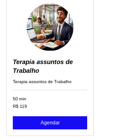
Terapia assuntos de
Trabalho
Terapia assuntos de Trabalho
50 min
119
R$ 119
Reais
brasileiros
Agendar