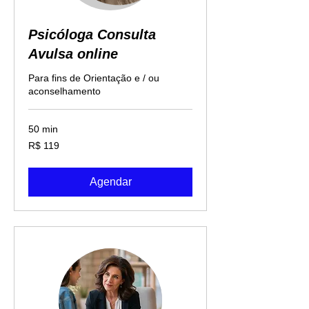
Psicóloga Consulta
Avulsa online
Para fins de Orientação e / ou
aconselhamento
50 min
119
R$ 119
Reais
brasileiros
Agendar