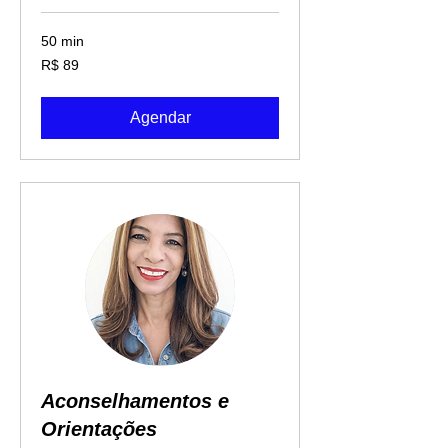
50 min
89
R$ 89
Reais
brasileiros
Agendar
Aconselhamentos e
Orientações