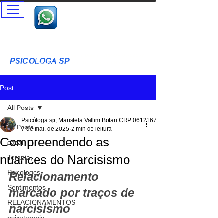
Psicóloga SP - Terapia Presencial e Online- Terapia Casal e
Individual
Psicóloga Clínica - Maristela Vallim Botari - CRP-SP
06-121677
PSICOLOGA SP
T
erapia Cognitivo Comportamental Acolhimento Humanizado
Terapia Infantil - Adultos - Idosos
Post
All Posts
Psicóloga sp, Maristela Vallim Botari CRP 06121677
All Posts
7 de mai. de 2025
2 min de leitura
Compreendendo as
casal
nuances do Narcisismo
Terapia,
Psicologos
Relacionamento 
Sentimentos
marcado por traços de 
RELACIONAMENTOS
narcisismo
psicoterapia