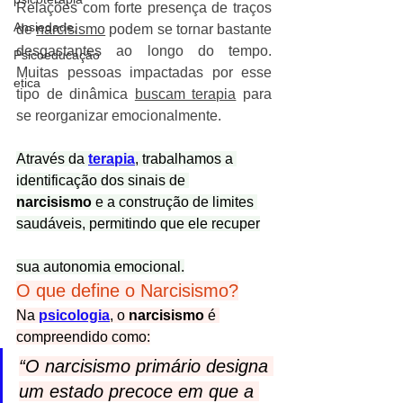
Relações com forte presença de traços 
Ansiedade,
de 
narcisismo
 podem se tornar bastante 
desgastantes ao longo do tempo. 
Psicoeducação
Muitas pessoas impactadas por esse 
etica
tipo de dinâmica 
buscam terapia
 para 
se reorganizar emocionalmente.
Através da 
terapia
, trabalhamos a 
identificação dos sinais de 
narcisismo
 e a construção de limites 
saudáveis, permitindo que ele recuper
sua autonomia emocional.
O que define o Narcisismo?
Na 
psicologia
, o 
narcisismo
 é 
compreendido como:
“O narcisismo primário designa 
um estado precoce em que a 