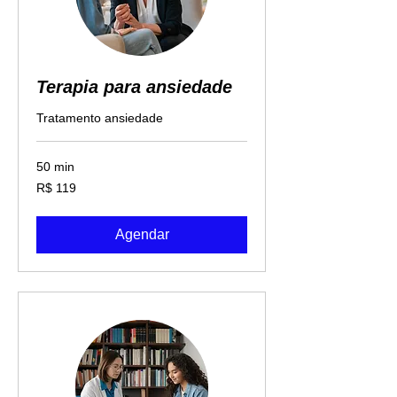
Terapia para ansiedade
Tratamento ansiedade
50 min
119
R$ 119
Reais
brasileiros
Agendar