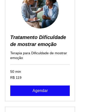
Tratamento Dificuldade
de mostrar emoção
Terapia para Dificuldade de mostrar
emoção
50 min
119
R$ 119
Reais
brasileiros
Agendar