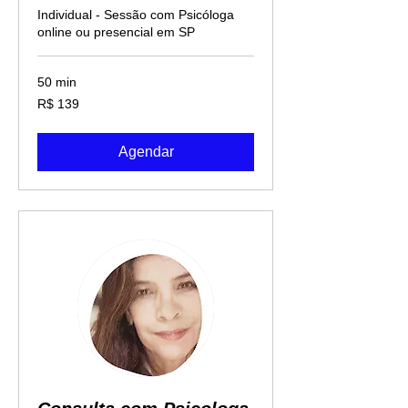
Individual - Sessão com Psicóloga
online ou presencial em SP
50 min
139
R$ 139
Reais
brasileiros
Agendar