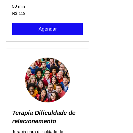
50 min
119
R$ 119
Reais
brasileiros
Agendar
Terapia Dificuldade de
relacionamento
Terapia para dificuldade de