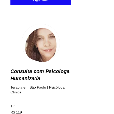
Consulta com Psicologa
Humanizada
Terapia em São Paulo | Psicóloga
Clínica
1 h
119
R$ 119
Reais