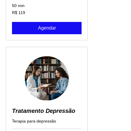
50 min
119
R$ 119
Reais
brasileiros
Agendar
Tratamento Depressão
Terapia para depressão