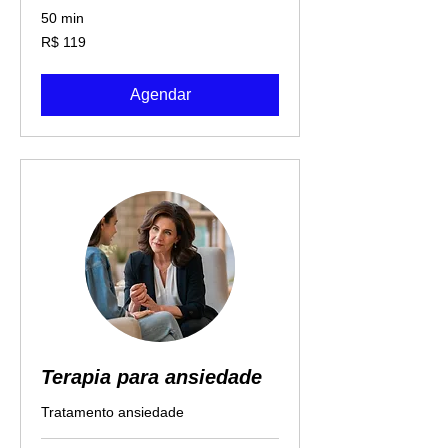
50 min
119
R$ 119
Reais
brasileiros
Agendar
Terapia para ansiedade
Tratamento ansiedade