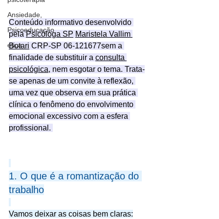
Ansiedade,
Conteúdo informativo desenvolvido 
Psicoeducação
pela 
Psicóloga SP
Maristela Vallim 
etica
Botari
 CRP-SP 06-121677sem a 
finalidade de substituir a 
consulta 
psicológica
, nem esgotar o tema. Trata-
se apenas de um convite à reflexão, 
uma vez que 
observa em sua prática 
clínica o fenômeno do envolvimento 
emocional excessivo com a esfera 
profissional. 
1. O que é a romantização do 
trabalho
Vamos deixar as coisas bem claras: