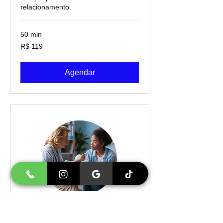
relacionamento
50 min
119
R$ 119
Reais
brasileiros
Agendar
Tratamento Dificuldade