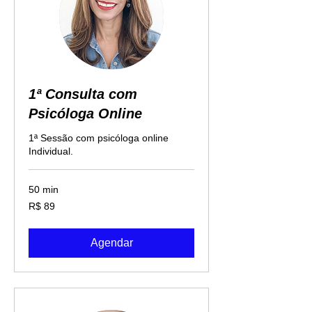
1ª Consulta com
Psicóloga Online
1ª Sessão com psicóloga online
Individual.
50 min
89
R$ 89
Reais
brasileiros
Agendar