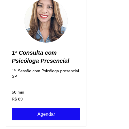
1ª Consulta com
Psicóloga Presencial
1ª. Sessão com Psicóloga presencial
SP
50 min
89
R$ 89
Reais
brasileiros
Agendar