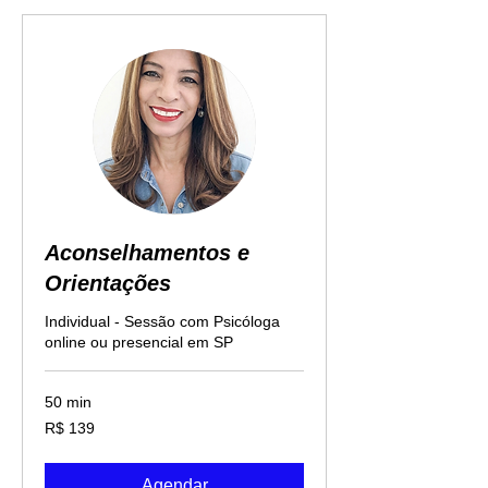
Aconselhamentos e
Orientações
Individual - Sessão com Psicóloga
online ou presencial em SP
50 min
139
R$ 139
Reais
brasileiros
Agendar