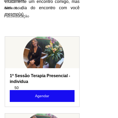
exatamente um encontro comigo, mas 
sim o dia do encontro com você 
Ansiedade,
mesmo(a).
Psicoeducação
1ª Sessão Terapia Presencial - 
individua
50
Agendar