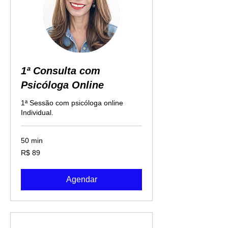
1ª Consulta com
Psicóloga Online
1ª Sessão com psicóloga online
Individual.
50 min
89
R$ 89
Reais
brasileiros
Agendar