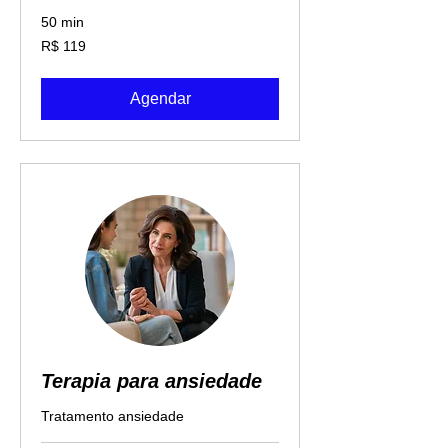
50 min
119
R$ 119
Reais
brasileiros
Agendar
Terapia para ansiedade
Tratamento ansiedade