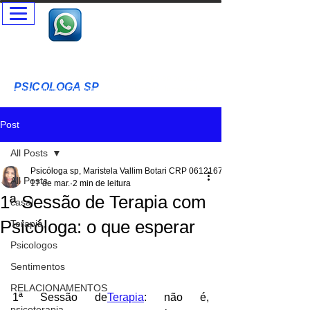
Psicóloga SP - Terapia Presencial e Online- Terapia Casal e
Individual
Psicóloga Clínica - Maristela Vallim Botari - CRP-SP
06-121677
PSICOLOGA SP
T
erapia Cognitivo Comportamental Acolhimento Humanizado
Terapia Infantil - Adultos - Idosos
Post
All Posts
Psicóloga sp, Maristela Vallim Botari CRP 06121677
All Posts
17 de mar.
2 min de leitura
1ª Sessão de Terapia com
casal
Psicóloga: o que esperar
Terapia,
Psicologos
Sentimentos
RELACIONAMENTOS
1ª Sessão de
Terapia
: não é, 
psicoterapia