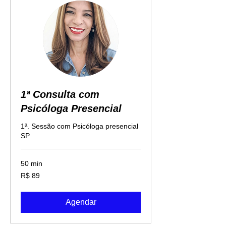
1ª Consulta com
Psicóloga Presencial
1ª. Sessão com Psicóloga presencial
SP
50 min
89
R$ 89
Reais
brasileiros
Agendar