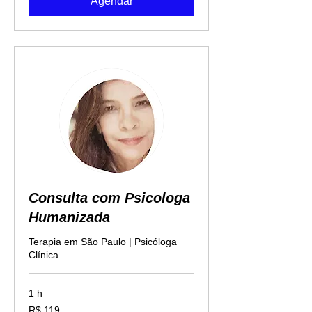
Agendar
Consulta com Psicologa
Humanizada
Terapia em São Paulo | Psicóloga
Clínica
1 h
119
R$ 119