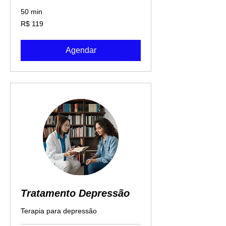
50 min
119
R$ 119
Reais
brasileiros
Agendar
Tratamento Depressão
Terapia para depressão