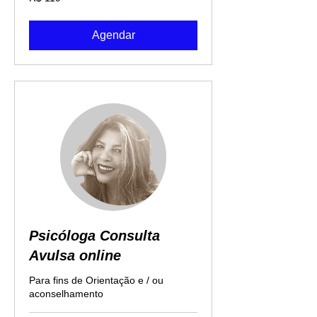
Reais
brasileiros
Agendar
Psicóloga Consulta
Avulsa online
Para fins de Orientação e / ou
aconselhamento