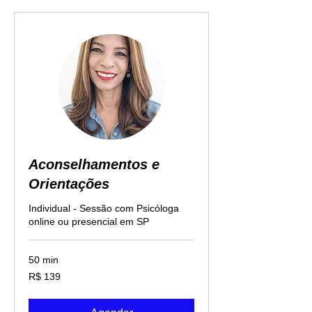
Aconselhamentos e
Orientações
Individual - Sessão com Psicóloga
online ou presencial em SP
50 min
139
R$ 139
Reais
brasileiros