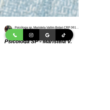
Psicóloga sp, Maristela Vallim Botari CRP 06121677
7 de out. de 2025
1 min de leitura
Psicologa SP - Maristela V.
Botari
Ao longo de sua carreira, Maristela se dedicou a
aprimorar seus conhecimentos e a oferecer o
melhor atendimento aos seus pacientes.